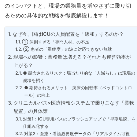
のインパクトと、現場の業務量を増やさずに乗り切
るための具体的な戦略を徹底解説します！
なぜ今、国はICUの人員配置を「緩和」するのか？
① 深刻すぎる「専門人材」の不足
② 患者の「重症度」の波に対応できない無駄
現場への影響：業務量は増える？それとも運営効率が
上がる？
● 懸念されるリスク：場当たり的な「人減らし」は現場の
崩壊を招く
● 期待されるメリット：病床の回転率（ベッドコントロ
ール）の向上
クリニカルパス×医療情報システムで乗りこなす「柔軟
配置」の具体策
対策1：ICU専用パスのブラッシュアップで「早期離脱」を
仕組み化する
対策2：医療・看護必要度データの「リアルタイム可視