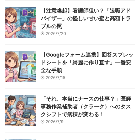
【注意喚起】看護師狙い？「退職アド
バイザー」の怪しい甘い蜜と高額トラ
ブルの罠
2026/7/20
【Googleフォーム連携】回答スプレッ
ドシートを「綺麗に作り直す」一番安
全な手順
2026/7/15
「それ、本当にナースの仕事？」医師
事務作業補助者（クラーク）へのタス
クシフトで病棟が変わる！
2026/7/9